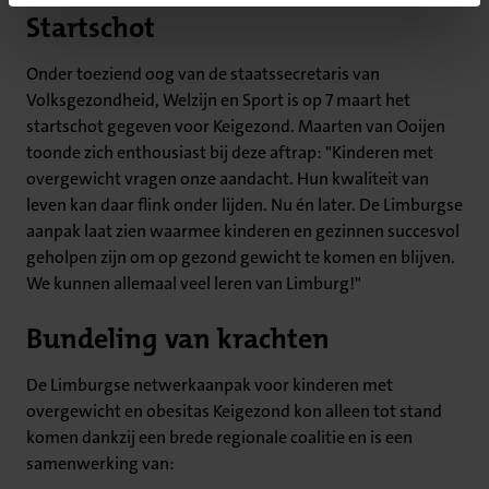
Startschot
Onder toeziend oog van de staatssecretaris van
Volksgezondheid, Welzijn en Sport is op 7 maart het
startschot gegeven voor Keigezond. Maarten van Ooijen
toonde zich enthousiast bij deze aftrap: "Kinderen met
overgewicht vragen onze aandacht. Hun kwaliteit van
leven kan daar flink onder lijden. Nu én later. De Limburgse
aanpak laat zien waarmee kinderen en gezinnen succesvol
geholpen zijn om op gezond gewicht te komen en blijven.
We kunnen allemaal veel leren van Limburg!"
Bundeling van krachten
De Limburgse netwerkaanpak voor kinderen met
overgewicht en obesitas Keigezond kon alleen tot stand
komen dankzij een brede regionale coalitie en is een
samenwerking van: