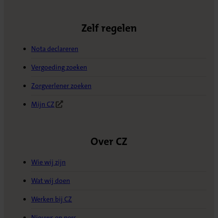
Zelf regelen
Nota declareren
Vergoeding zoeken
Zorgverlener zoeken
Mijn CZ
(Opent in nieuw tabblad)
Over CZ
Wie wij zijn
Wat wij doen
Werken bij CZ
Nieuws en pers