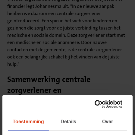
financier legt Johannesma uit. "In de nieuwe aanpak
hebben we daarom een centrale zorgverlener
geïntroduceerd. Een spin in het web voor kinderen en
gezinnen die zorgt voor de juiste verbinding tussen het
medische en sociale domein. Deze zorgverlener start met
een medische én sociale anamnese. Door nauwe
contacten met de gemeente, is de centrale zorgverlener
ook een belangrijke schakel bij het vinden van de juiste
hulp."
Samenwerking centrale
zorgverlener en
kinderleefstijlcoach de sleutel
naar succes
Toestemming
Details
Over
De centrale zorgverlener wordt net als de leefstijlcoach
vergoed door de zorgverzekeraar. En dat is uniek, want