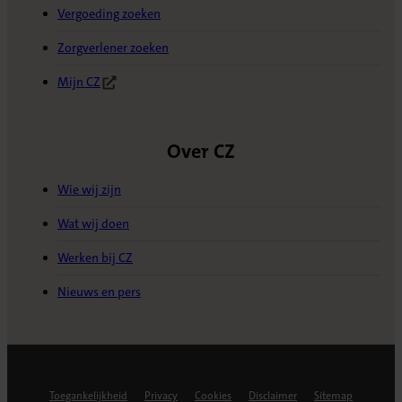
Vergoeding zoeken
Zorgverlener zoeken
Mijn CZ
(Opent in nieuw tabblad)
Over CZ
Wie wij zijn
Wat wij doen
Werken bij CZ
Nieuws en pers
Toegankelijkheid
Privacy
Cookies
Disclaimer
Sitemap