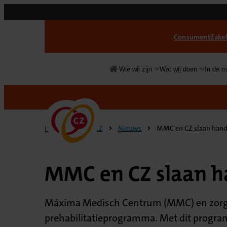
Consument
Zakel
Wie wij zijn
Wat wij doen
In de m
Over
CZ
Home
Over CZ
Nieuws
MMC en CZ slaan hand
MMC en CZ slaan h
Máxima Medisch Centrum (MMC) en zorgve
prehabilitatieprogramma. Met dit progra