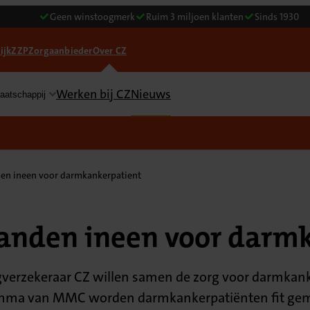
Geen winstoogmerk
Ruim 3 miljoen klanten
Sinds 1930
ijk
ZZP
Zorgaanbieder
Over CZ
Werken bij CZ
Nieuws
aatschappij
en ineen voor darmkankerpatient
anden ineen voor darm
rzekeraar CZ willen samen de zorg voor darmkank
mma van MMC worden darmkankerpatiënten fit gemaak