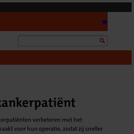
Bereken uw
Zoeken
kankerpatiënt
erpatiënten verbeteren met het
t voor hun operatie, zodat zij sneller