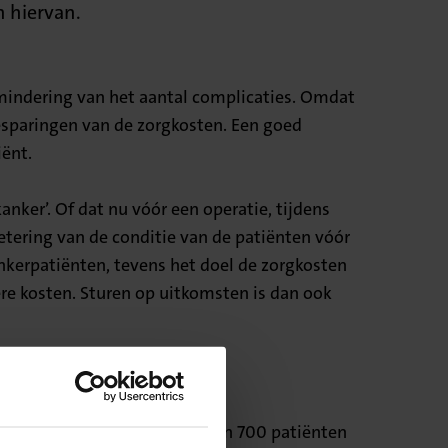
n hiervan.
mindering van het aantal complicaties. Omdat
 besparingen van de zorgkosten. Een goed
iënt.
ker’. Of dat nu vóór een operatie, tijdens
etering van de conditie van de patiënten vóór
nkerpatiënten, tevens het doel de zorgkosten
re kosten. Sturen op uitkomsten is dan ook
 landen en in zes ziekenhuizen 700 patiënten