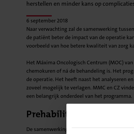
herstellen en minder kans op complicatie
6 september 2018
Naar verwachting zal de samenwerking tussen
de patiënt beter de impact van de operatie kan
voorbeeld van hoe betere kwaliteit van zorg k
Het Máxima Oncologisch Centrum (MOC) van MMC
chemokuren of ná de behandeling is. Het progr
de operatie. Het heeft naast het analyseren 
zoveel mogelijk te verlagen. MMC en CZ vinden
een belangrijk onderdeel van het programma.
Prehabilitatie voor ieder
De samenwerking tussen MMC en CZ loopt paral