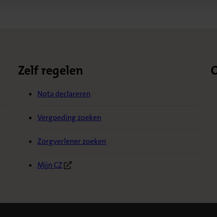
Zelf regelen
O
Nota declareren
Vergoeding zoeken
Zorgverlener zoeken
Mijn CZ
(Opent in nieuw tabblad)