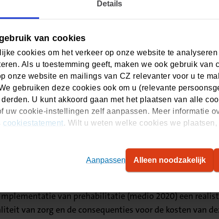
Details
ie moet aantonen dat prehabilitatie complicaties kan voo
mmige darmkankerpatiënten komen niet in aanmerking voor 
ij een investering van CZ vallen deze patiënten niet bui
gebruik van cookies
 dit om 40 patiënten gaan die bij de zorgverzekeraar zijn
ijke cookies om het verkeer op onze website te analyseren
eren. Als u toestemming geeft, maken we ook gebruik van 
 zorg
op onze website en mailings van CZ relevanter voor u te m
We gebruiken deze cookies ook om u (relevante persoonsger
e mogelijkheid zelf een bijdrage te leveren aan de voorb
 derden. U kunt akkoord gaan met het plaatsen van alle coo
f uw cookie-instellingen zelf aanpassen. Meer informatie o
seren in hun proces en dragen zo bij aan betere omstandig
s
cookiestatement
. Wilt u weten welke cookies we plaatsen, 
Aanpassen
Alleen noodzakelijk
en wat de positieve invloed van prehabilitatie is. Dit wo
n toe doen. Deze lijst van uitkomsten is door een exper
implementatie van prehabilitatie (medio 2020) een realis
liteit van zorg en de consequenties voor de kosten van de