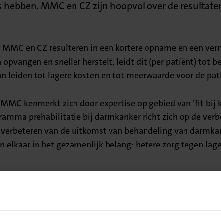
s hebben. MMC en CZ zijn hoopvol over de resultate
 MMC en CZ resulteren in een kortere opname en een ver
 opvangen en sneller herstelt, leidt dit (per patiënt) tot
an leiden tot lagere kosten en tot meerwaarde voor de pat
 kenmerkt zich door expertise op gebied van ‘fit bij kan
amma prehabilitatie bij darmkanker richt zich op de verb
en verbeteren van de uitkomst van behandeling van darmka
 elkaar in het gezamenlijk belang: betere zorg tegen lage
een
lel aan een grote internationale studie waarbij in zeven