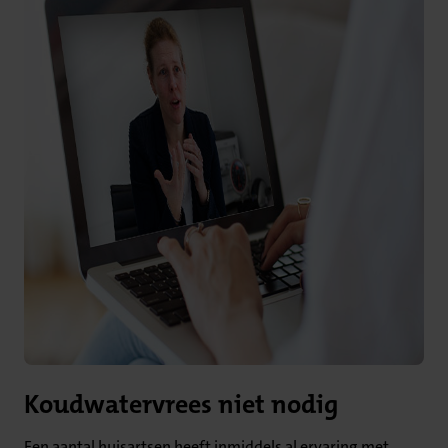
Koudwatervrees niet nodig
Een aantal huisartsen heeft inmiddels al ervaring met