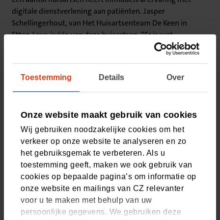
digitale dienstverlening aan patiënten. Jasper
Schellingerhout, van Het Huisartsenteam De Keen in
Etten-Leur, is één van deze huisartsen. “Er is wat
koudwatervrees voor digitale oplossingen bij huisartsen,
maar dat is helemaal niet nodig. Onze ervaring is dat
patiënten de online services intuïtief goed gebruiken en
Toestemming
Details
Over
onze patiënten zijn er erg tevreden over. Inmiddels wordt
in onze praktijk 45% van de afspraken bij de huisartsen
online gemaakt en ook e-consulten zijn populair, ongeveer
Onze website maakt gebruik van cookies
7 consulten per huisarts per dag. Online services bieden
hiermee een win-win situatie: het verhoogt de service aan
Wij gebruiken noodzakelijke cookies om het
de patiënt en de praktijk profiteert onder andere van een
verkeer op onze website te analyseren en zo
lager aantal inkomende telefoontjes en effectievere
het gebruiksgemak te verbeteren. Als u
logistiek voor vragen en uitslagen.”
toestemming geeft, maken we ook gebruik van
cookies op bepaalde pagina’s om informatie op
Gemakkelijk en laagdrempelig
onze website en mailings van CZ relevanter
voor u te maken met behulp van uw
Mensen zijn over het algemeen zeer tevreden over hun
persoonlijke gegevens. We gebruiken deze