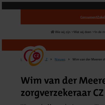
Consument
Zakel
Wie wij zijn
Wat wij doen
In de m
Over
CZ
Home
Over CZ
Nieuws
Wim van der Meeren sto
Wim van der Meeren
zorgverzekeraar CZ