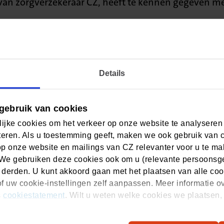
an zorgverzekeraar CZ, heeft te kennen gegeven med
erstap van het bestuur van het St. Elisabethziekenhuis in 
CZ. Dat doe ik met hart en ziel en zou ik tot mijn 67ste v
eft onlangs haar baan opgezegd en is volop bezig met de o
Details
 jaar had ik mijn eerste solo-expositie. Dat heeft voor mi
kt geeft enorm veel nieuwe energie om tot medio 2019 me 
gebruik van cookies
der Meeren. De Raad van Commissarissen van CZ start nu 
ijke cookies om het verkeer op onze website te analyseren
eren. Als u toestemming geeft, maken we ook gebruik van 
op onze website en mailings van CZ relevanter voor u te m
We gebruiken deze cookies ook om u (relevante persoonsger
 derden. U kunt akkoord gaan met het plaatsen van alle coo
f uw cookie-instellingen zelf aanpassen. Meer informatie o
s
cookiestatement
. Wilt u weten welke cookies we plaatsen, 
Zelf regelen
O