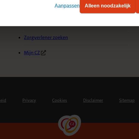
Aanpassen
Alleen noodzakelijk
Nota declareren
Vergoeding zoeken
Zorgverlener zoeken
Mijn CZ
(Opent in nieuw tabblad)
heid
Privacy
Cookies
Disclaimer
Sitemap