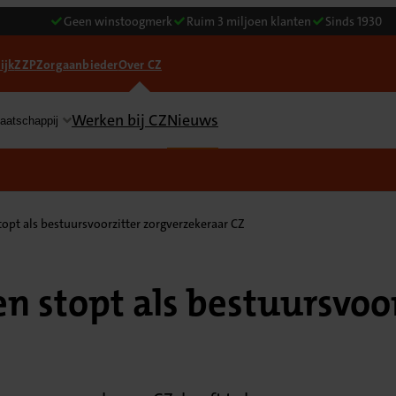
Geen winstoogmerk
Ruim 3 miljoen klanten
Sinds 1930
ijk
ZZP
Zorgaanbieder
Over CZ
Werken bij CZ
Nieuws
aatschappij
pt als bestuursvoorzitter zorgverzekeraar CZ
 stopt als bestuursvoor