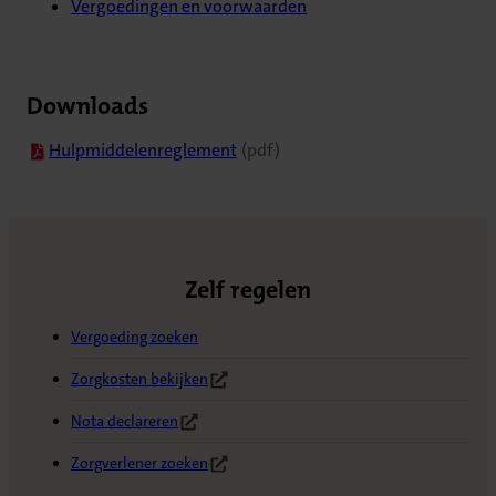
Vergoedingen en voorwaarden
Downloads
(opent in nieuw tabblad)
Hulpmiddelenreglement
(pdf)
Zelf regelen
Vergoeding zoeken
Zorgkosten bekijken
(Opent in nieuw tabblad)
Nota declareren
(Opent in nieuw tabblad)
Zorgverlener zoeken
(Opent in nieuw tabblad)