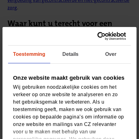
vergoeding van gecontracteerde en niet-gecontracteerde
zorg
.
Waar kunt u terecht voor een
blindengeleidehond?
Op zoek naar een leverancier met een contract voor een
Toestemming
Details
Over
blindengeleidehond?
Vind een leverancier bij u in de
buurt.
U moet vooraf altijd
toestemming bij ons aanvragen
.
Stuur hierbij de medische diagnose en praktische
Onze website maakt gebruik van cookies
indicatiestelling mee.
Wij gebruiken noodzakelijke cookies om het
Voordelen als u naar een gecontracteerde leverancier
verkeer op onze website te analyseren en zo
gaat:
het gebruiksgemak te verbeteren. Als u
toestemming geeft, maken we ook gebruik van
Een leverancier die lid is van de IGDF (International
cookies op bepaalde pagina’s om informatie op
Guide Dog Federation).
onze website en mailings van CZ relevanter
Gediplomeerde leveranciers. Een leverancier moet
voor u te maken met behulp van uw
beschikken over een instructeur die een afgeronde