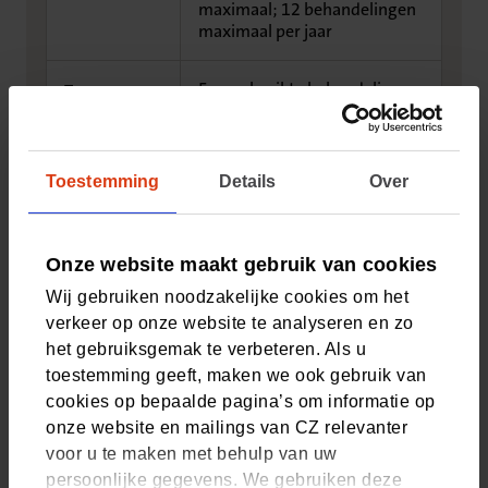
maximaal; 12 behandelingen
maximaal per jaar
5 ongebruikte behandelingen
Top
maximaal; 20 behandelingen
maximaal per jaar
Toestemming
Details
Over
5 ongebruikte behandelingen
Jongeren
maximaal; U bent 18 jaar of
ouder: 8 behandelingen
maximaal per jaar
Onze website maakt gebruik van cookies
Wij gebruiken noodzakelijke cookies om het
5 ongebruikte behandelingen
50+
verkeer op onze website te analyseren en zo
maximaal; 13 behandelingen
het gebruiksgemak te verbeteren. Als u
maximaal per jaar
toestemming geeft, maken we ook gebruik van
cookies op bepaalde pagina’s om informatie op
Bent u verzekerd bij CZdirect en staat uw aanvullende
onze website en mailings van CZ relevanter
verzekering hier niet bij? Bekijk dan uw vergoeding in
Mijn
voor u te maken met behulp van uw
CZ
of de
CZ app
.
persoonlijke gegevens. We gebruiken deze