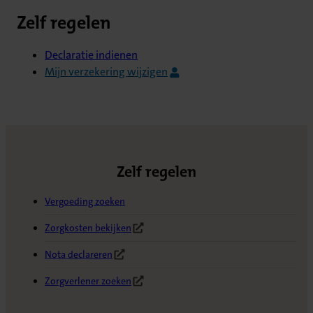
Zelf regelen
Declaratie indienen
Mijn verzekering wijzigen
Zelf regelen
Vergoeding zoeken
Zorgkosten bekijken
(Opent in nieuw tabblad)
Nota declareren
(Opent in nieuw tabblad)
Zorgverlener zoeken
(Opent in nieuw tabblad)