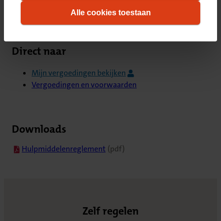
Bekijk ook
informatie over hoe wij cookies gebruiken, vindt
Alle cookies toestaan
u in ons
cookiestatement
. Wilt u weten welke
cookies we plaatsen, kijk dan in ons
overzicht
.
Direct naar
Mijn vergoedingen bekijken
Vergoedingen en voorwaarden
Downloads
(opent in nieuw tabblad)
Hulpmiddelenreglement
(pdf)
Zelf regelen