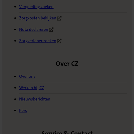
Vergoeding zoeken
Zorgkosten bekijken
(Opent in nieuw tabblad)
Nota declareren
(Opent in nieuw tabblad)
Zorgverlener zoeken
(Opent in nieuw tabblad)
Over CZ
Over ons
Werken bij CZ
Nieuwsberichten
Pers
Service & Contact