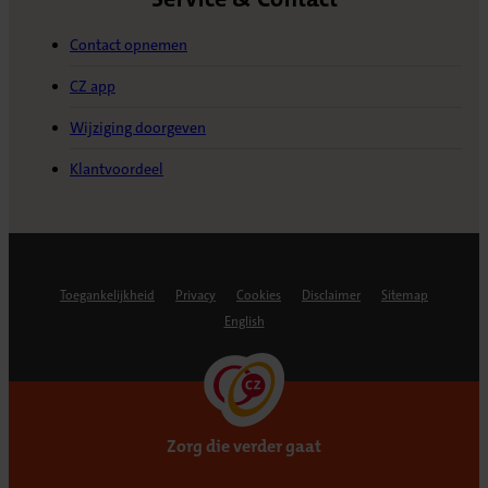
Contact opnemen
CZ app
Wijziging doorgeven
Klantvoordeel
Toegankelijkheid
Privacy
Cookies
Disclaimer
Sitemap
English
Zorg die verder gaat