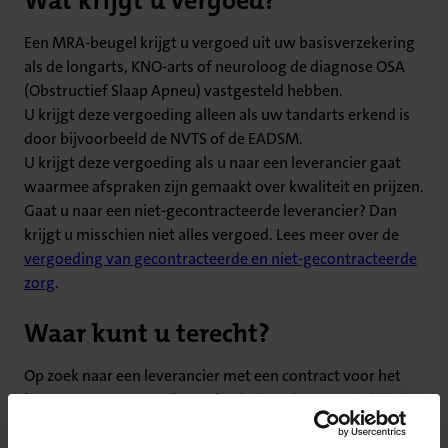
Wat krijgt u vergoed?
Een MRA-beugel krijgt u vergoed uit uw basisverzekering
als de longarts, KNO-arts of neuroloog de diagnose OSA
(Obstructief Slaap Apneu) vastgesteld hebben.
U krijgt deze vergoeding alleen als uw tandarts erkend is
door bijvoorbeeld de NVTS of de EADSM.
U krijgt deze vergoeding als u naar een leverancier gaat
waarmee afspraken zijn gemaakt over kwaliteit en prijzen.
Gaat u naar een niet-gecontracteerde leverancier? Dan
krijgt u misschien niet alles vergoed. Lees meer over de
vergoeding van gecontracteerde en niet-gecontracteerde
zorg
.
Waar kunt u terecht?
Op zoek naar een leverancier met een contract voor het
leveren van een MRA-beugel?
Vind een leverancier bij u in
de buurt
. Bij het opmeten en plaatsen van een MRA-
beugel moet een tandarts, orthodontist of kaakchirurg