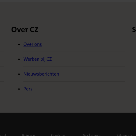
Over CZ
S
Over ons
Werken bij CZ
Nieuwsberichten
Pers
heid
Privacy
Cookies
Disclaimer
Sitemap