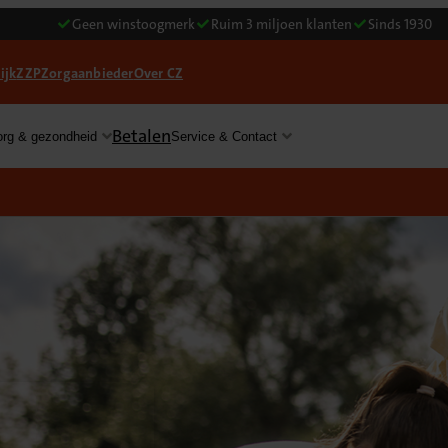
Geen winstoogmerk
Ruim 3 miljoen klanten
Sinds 1930
ijk
ZZP
Zorgaanbieder
Over CZ
Betalen
org & gezondheid
Service & Contact