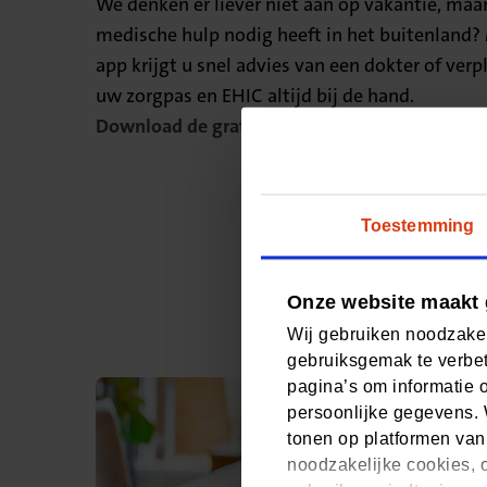
We denken er liever niet aan op vakantie, maa
medische hulp nodig heeft in het buitenland?
app krijgt u snel advies van een dokter of ver
uw zorgpas en EHIC altijd bij de hand.
Download de gratis app
Toestemming
Onze website maakt 
Wij gebruiken noodzakel
gebruiksgemak te verbet
pagina’s om informatie 
persoonlijke gegevens. 
tonen op platformen van
noodzakelijke cookies, o