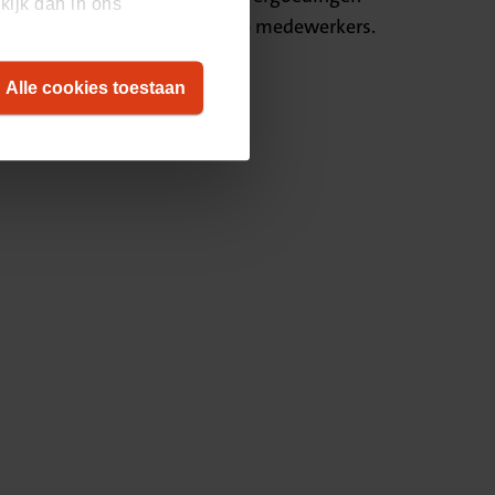
kijk dan in ons
aag? Chat dan met een van onze medewerkers.
komt.
Alle cookies toestaan