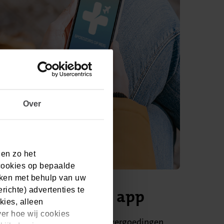
Over
 en zo het
cookies op bepaalde
aken met behulp van uw
ichte) advertenties te
rgzaken in de CZ app
kies, alleen
ver hoe wij cookies
 rekeningen declareren en uw vergoedingen