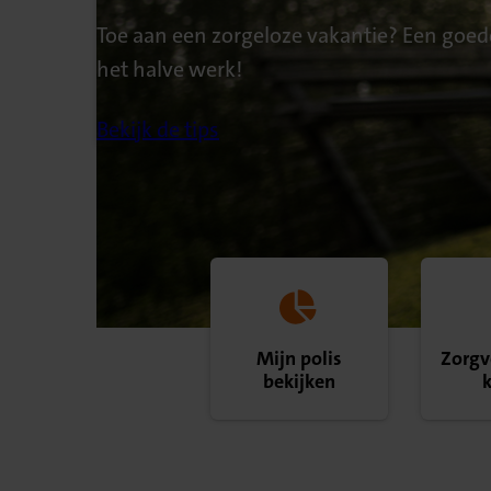
Toe aan een zorgeloze vakantie? Een goed
het halve werk!
Bekijk de tips
Mijn polis
Zorgv
bekijken