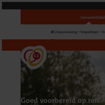
Consument
Zakel
Zorgverzekering
Vergoedingen
Z
Consument
Goed voorbereid op reis