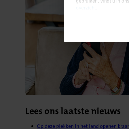
gebruiken, vindt u in on
overzicht
.
Lees ons laatste nieuws
Op deze plekken in het land openen kra