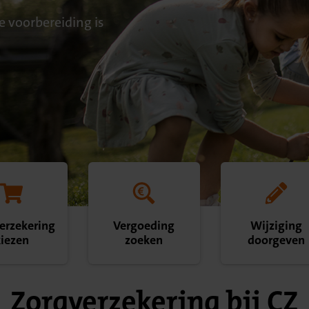
e voorbereiding is
erzekering
Vergoeding
Wijziging
kiezen
zoeken
doorgeven
Zorgverzekering bij CZ