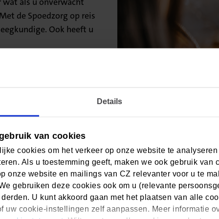
r wat als u onverwacht
 Met de Spoedzorg op reis
pleegkundige. Ook heeft u
Details
gebruik van cookies
ijke cookies om het verkeer op onze website te analyseren
eren. Als u toestemming geeft, maken we ook gebruik van 
op onze website en mailings van CZ relevanter voor u te m
We gebruiken deze cookies ook om u (relevante persoonsger
Regel al uw zo
 derden. U kunt akkoord gaan met het plaatsen van alle coo
f uw cookie-instellingen zelf aanpassen. Meer informatie o
Van uw polis bekijken tot