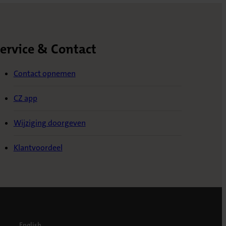
ervice & Contact
Contact opnemen
CZ app
Wijziging doorgeven
Klantvoordeel
English