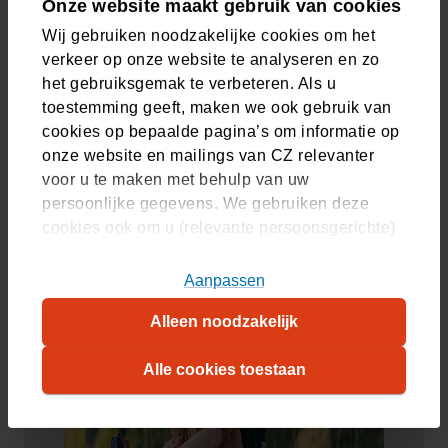
Onze website maakt gebruik van cookies
Appen met een verpleegkundige, korting op brillen of een
gratis SkinVision huidcheck. Bij CZ krijgt u extra's om goed
Wij gebruiken noodzakelijke cookies om het
voor uzelf en anderen te zorgen. Want zorgen zit in onze
verkeer op onze website te analyseren en zo
natuur.
het gebruiksgemak te verbeteren. Als u
toestemming geeft, maken we ook gebruik van
cookies op bepaalde pagina’s om informatie op
Ontdek alle extra's
onze website en mailings van CZ relevanter
voor u te maken met behulp van uw
persoonlijke gegevens. We gebruiken deze
cookies ook om u (relevante persoonsgerichte)
advertenties te tonen op platformen van derden.
U kunt akkoord gaan met het plaatsen van alle
Aanpassen
cookies, alleen noodzakelijke cookies, of uw
Alleen noodzakelijk
cookie-instellingen zelf aanpassen. Meer
informatie over hoe wij cookies gebruiken, vindt
Alle cookies toestaan
u in ons
cookiestatement
. Wilt u weten welke
cookies we plaatsen, kijk dan in ons
overzicht
.