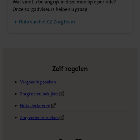
Wat vindt u belangrijk in deze moeilijke periode?
Onze zorgadviseurs helpen u graag.
Hulp van het CZ Zorgteam
Zelf regelen
Vergoeding zoeken
Zorgkosten bekijken
(Opent in nieuw tabblad)
Nota declareren
(Opent in nieuw tabblad)
Zorgverlener zoeken
(Opent in nieuw tabblad)