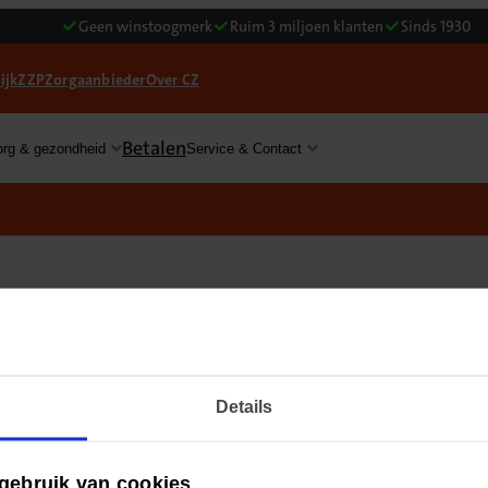
Geen winstoogmerk
Ruim 3 miljoen klanten
Sinds 1930
ijk
ZZP
Zorgaanbieder
Over CZ
Betalen
org & gezondheid
Service & Contact
ferte aan
Details
or uw zakelijke klant ontvangen? Of uw zakelijke kl
len het onderstaande formulier invullen.
gebruik van cookies