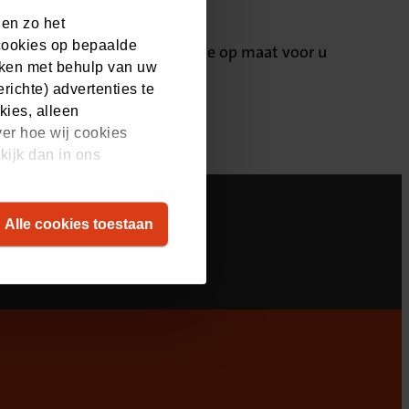
 en zo het
cookies op bepaalde
preken en stellen een offerte op maat voor u
aken met behulp van uw
ichte) advertenties te
kies, alleen
ver hoe wij cookies
kijk dan in ons
Alle cookies toestaan
English