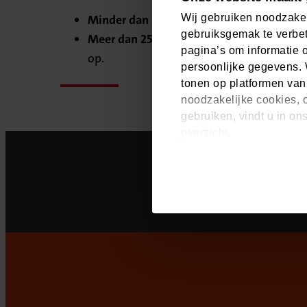
Wij gebruiken noodzakel
Minder dan 250 medewerkers?
U ontvangt
gebruiksgemak te verbet
Meer dan 250 medewerkers?
Wij nemen b
pagina’s om informatie 
op.
persoonlijke gegevens. 
tonen op platformen van
noodzakelijke cookies, o
gebruiken, vindt u in on
overzicht
.
Toegankelijk