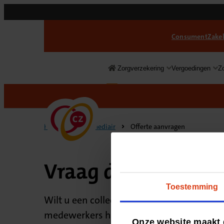
Consument
Zakel
Zorgverzekering
Vergoedingen
Z
Home
Intermediair
Offerte aanvragen
Vraag direct uw of
Toestemming
Wilt u een collectieve zorgverzekering vo
medewerkers heeft: u kunt in beide geval
Onze website maakt 