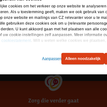
ijke cookies om het verkeer op onze website te analyseren
 direct ons aanbod per mail.
eren. Als u toestemming geeft, maken we ook gebruik van 
innen 2 werkdagen contact met u op om uw wensen te bes
op onze website en mailings van CZ relevanter voor u te m
We gebruiken deze cookies ook om u (relevante persoonsger
 derden. U kunt akkoord gaan met het plaatsen van alle coo
f uw cookie-instellingen zelf aanpassen. Meer informatie o
s
cookiestatement
. Wilt u weten welke cookies we plaatsen, 
Aanpassen
Alleen noodzakelijk
heid
Privacy
Cookies
Disclaimer
Sitemap
Zorg die verder gaat