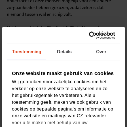
onderzocht of deze mensen mogelijk voor een andere
zorgaanbieder hebben gekozen, zodat zeker is dat
niemand tussen wal en schip valt.
Het is nog niet duidelijk of het failliete Stepwork
overgenomen zal worden of dat patiënten uiteindelijk
herplaatst zullen worden. De curator verwacht in de
komende twee weken meer duidelijkheid hierover te
Toestemming
Details
Over
hebben. Bij herplaatsing is de inzet om in afstemming met
andere aanbieders van transgenderzorg te zorgen dat
rekening gehouden wordt met nood en de datum van
Onze website maakt gebruik van cookies
inschrijving bij Stepwork.
Wij gebruiken noodzakelijke cookies om het
verkeer op onze website te analyseren en zo
Zilveren Kruis en VGZ zijn en blijven namens alle
het gebruiksgemak te verbeteren. Als u
zorgverzekeraars in nauw overleg met de curator.
toestemming geeft, maken we ook gebruik van
Daarnaast vindt geregeld overleg plaats met de
cookies op bepaalde pagina’s om informatie op
Nederlandse Zorgautoriteit, Inspectie Gezondheidszorg
onze website en mailings van CZ relevanter
en Jeugd, patiëntenorganisatie Transvisie, de
voor u te maken met behulp van uw
Kwartiermaker Transgenderzorg en het Ministerie van