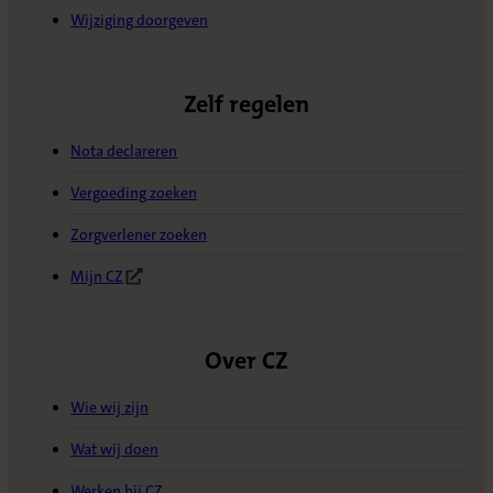
Wijziging doorgeven
Zelf regelen
Nota declareren
Vergoeding zoeken
Zorgverlener zoeken
Mijn CZ
(Opent in nieuw tabblad)
Over CZ
Wie wij zijn
Wat wij doen
Werken bij CZ