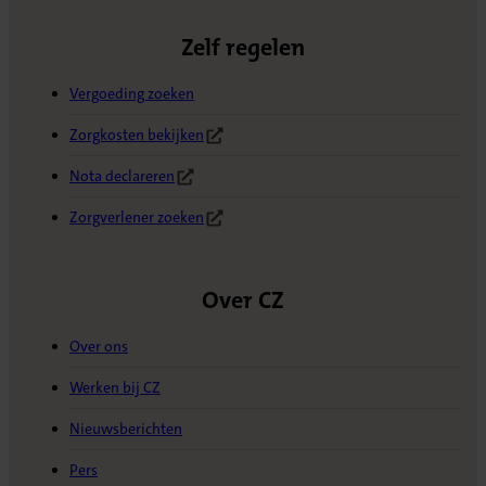
Zelf regelen
Vergoeding zoeken
Zorgkosten bekijken
(Opent in nieuw tabblad)
Nota declareren
(Opent in nieuw tabblad)
Zorgverlener zoeken
(Opent in nieuw tabblad)
Over CZ
Over ons
Werken bij CZ
Nieuwsberichten
Pers