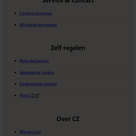
Service & Contact
Contact opnemen
Wijziging doorgeven
Zelf regelen
Nota declareren
Vergoeding zoeken
Zorgverlener zoeken
Mijn CZ
(Opent in nieuw tabblad)
Over CZ
Wie wij zijn