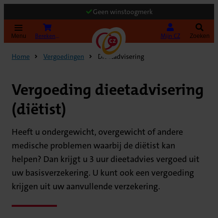
Geen winstoogmerk
(Opent in nieuw tabblad)
Bereken uw premie
Mijn CZ
Menu
Zoeken
Home
Vergoedingen
Dieetadvisering
Vergoeding dieetadvisering
(diëtist)
Heeft u ondergewicht, overgewicht of andere
medische problemen waarbij de diëtist kan
helpen? Dan krijgt u 3 uur dieetadvies vergoed uit
uw basisverzekering. U kunt ook een vergoeding
krijgen uit uw aanvullende verzekering.