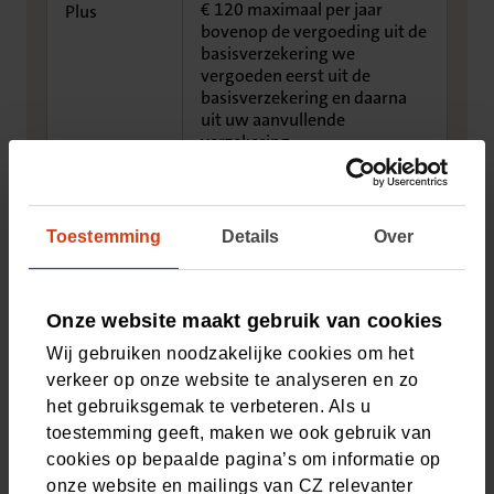
€ 120 maximaal per jaar
Plus
bovenop de vergoeding uit de
basisverzekering we
vergoeden eerst uit de
basisverzekering en daarna
uit uw aanvullende
verzekering
€ 120 maximaal per jaar
Top
bovenop de vergoeding uit de
Toestemming
Details
Over
basisverzekering we
vergoeden eerst uit de
basisverzekering en daarna
uit uw aanvullende
Onze website maakt gebruik van cookies
verzekering
Wij gebruiken noodzakelijke cookies om het
verkeer op onze website te analyseren en zo
€ 120 maximaal per jaar
Jongeren
het gebruiksgemak te verbeteren. Als u
bovenop de vergoeding uit de
toestemming geeft, maken we ook gebruik van
basisverzekering we
vergoeden eerst uit de
cookies op bepaalde pagina’s om informatie op
basisverzekering en daarna
onze website en mailings van CZ relevanter